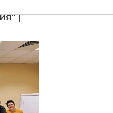
ы
я" |