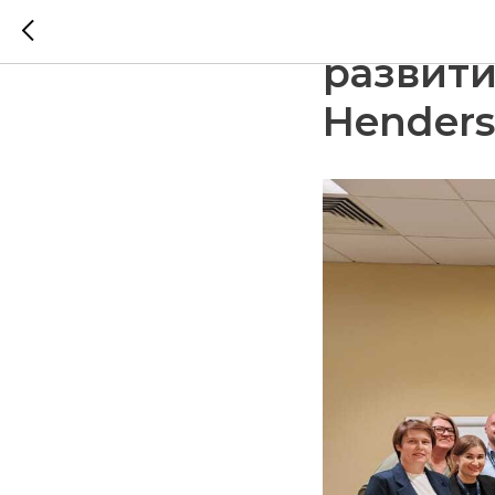
Заверш
развити
Hender