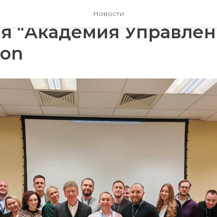
ен Модуль 5 программ
Новости
я "Академия Управлени
son