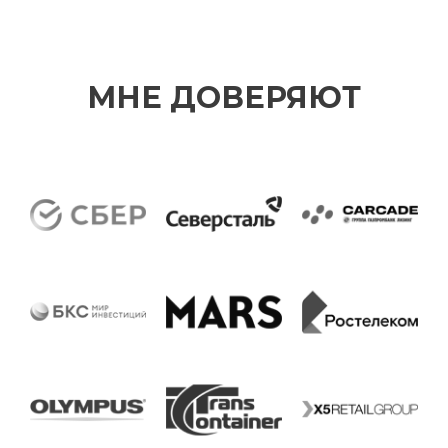
МНЕ ДОВЕРЯЮТ
ВЛАДИМИР БЕЛЯЕВ
Развитие людей и организаций
КОНТАКТЫ
8(985) 761-26-88
zapros@fortem-center.ru
TELEGRAM
WHATSAPP