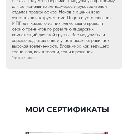
В 2025 году мы завершили 5-модульную программу
для региональных менеджеров и руководителей
отделов продаж офиса. Начав с оценки всех
участников инструментами Hogan и установления
ИПР для каждого из них, мы успешно провели
серию тренингов по развитию лидерских
компетенций для этой группы. Все модули были
хорошо подготовлены, и участникам понравилась
высокая вовлеченность Владимира как ведущего
тренингов, как в теории, так и в решении
многочисленных практических задач.
Читать ещё
Непосредственная работа с примерами из
повседневной жизни или практики тренера помогла
сделать возможные улучшения «видимыми».
Домашние задания между модулями, модерируемые
Владимиром, также стали уникальной
возможностью для команды закрепить в памяти
темы, изученные на тренингах. В целом, серия
тренингов прошла очень успешно, и мы обязательно
МОИ СЕРТИФИКАТЫ
продолжим в 2026 году. И самое главное — каждый
член команды лично подтвердил, что эта программа
положительно повлияла на их развитие, и сама
группа после года обучения определённо стала
сильнее.