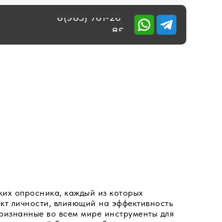
8(985) 761-26-
8(985) 761-26-
88
88
ких опросника, каждый из которых
ект личности, влияющий на эффективность
признанные во всем мире инструменты для