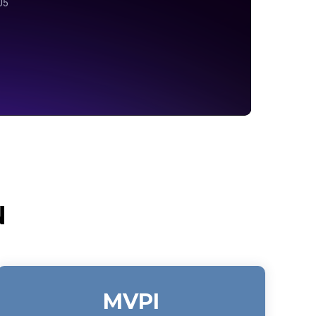
N
MVPI