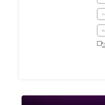
Я 
об